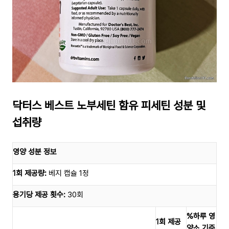
닥터스 베스트 노부세틴 함유 피세틴 성분 및
섭취량
영양 성분 정보
1회 제공량:
베지 캡슐 1정
용기당 제공 횟수:
30회
%하루 영
1회 제공
양소 기준