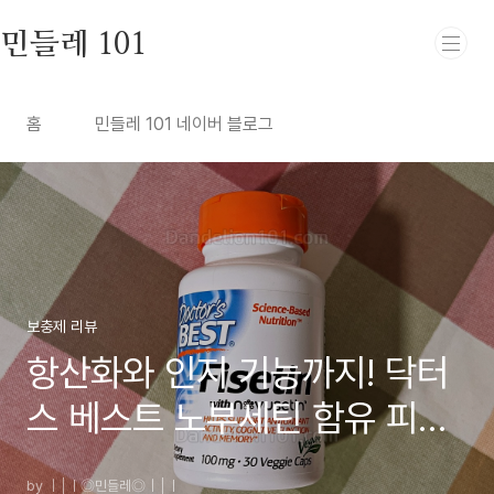
본문 바로가기
민들레 101
홈
민들레 101 네이버 블로그
보충제 리뷰
항산화와 인지 기능까지! 닥터
스 베스트 노부세틴 함유 피세
틴 리뷰
by ｜│ㅣ◎민들레◎｜│ㅣ