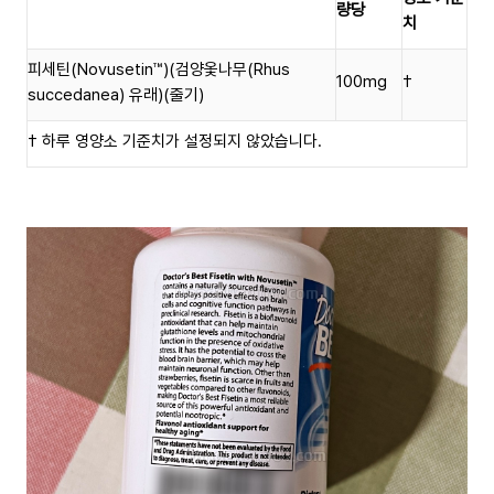
량당
치
피세틴(Novusetin
™️
)(검양옻나무(Rhus
100mg
†
succedanea) 유래)(줄기)
† 하루 영양소 기준치가 설정되지 않았습니다.